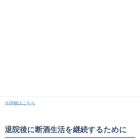
治療に向き合いにくいなか、まずご家族からSOSを出すことや、
ご家族や周囲の人からアルコール依存症という病気を正しく理解
し、対応を考えていくことが重要です。
ご家族自身が苦しみや混乱から解放され、回復していただくこと
が一番であると考えておりますので、そのために当院の家族教室
プログラムへ参加することをご検討ください。
（家族教室は、ご本人が治療につながっていなくても、酒害に悩
むご家族や周囲の方であれば参加していただけます。）
第3土曜日 13：45～15:15
費用は無料です。
※詳細はこちら
退院後に断酒生活を継続するために